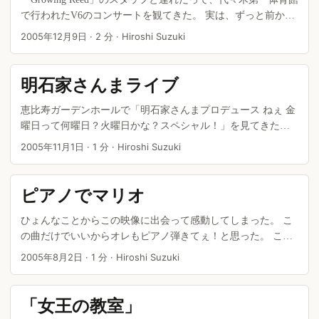
で行われたV6のコンサートを観てきた。 実は、ずっと前から
ジャニーズやハロプロのようなプロのアイドルコンサートを
2005年12月9日
·
2 分
·
Hiroshi Suzuki
生で観てみたいと思っていた。 番組がらみでチラッと観る機
会のある彼らのコンサートビデオを観る限り、エンタテイメ
ントとしてかなりレベルの高い演出があるような気がしてい
明石家さんまライブ
たから。 だけど、チケットを入手するのが至難の業。 そもそ
も40才近いおっさんが熱狂的なファンに混じって観る勇気は
恵比寿ガーデンホールで「明石家さんまプロデュース ねぇ 金
なかったのだ。 ...
曜日って何曜日？火曜日かな？スペシャル！」を見てきた。
毎年上演されているさんまさんのコントライブ。 前から見た
2005年11月1日
·
1 分
·
Hiroshi Suzuki
いなぁと思っていたのだが、ひょんなことからチケットが手
に入ったのだ。 ...
ピアノでマリオ
ひょんなことからこの映像に出会って感動してしまった。 こ
の曲だけでいいからオレもピアノ弾きてぇ！と思った。 この1
曲だけレパートリーがあれば、どこで弾いても大ウケ間違い
2005年8月2日
·
1 分
·
Hiroshi Suzuki
なしだよなぁ。 ...
「女王の教室」