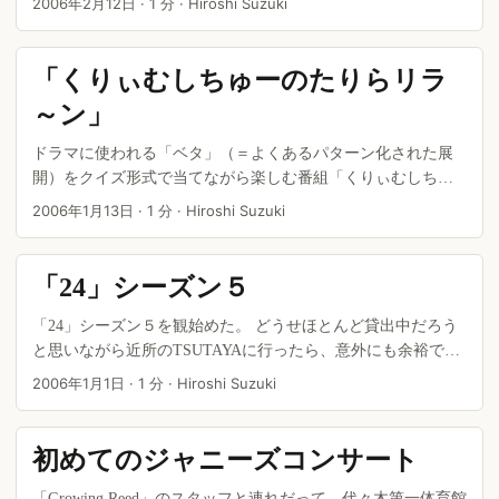
2006年2月12日
·
1 分
·
Hiroshi Suzuki
いう評判だけは聞いていたのだが、今回、ラッキーにもチケ
ットを入手できたのだ。 ...
「くりぃむしちゅーのたりらリラ
～ン」
ドラマに使われる「ベタ」（＝よくあるパターン化された展
開）をクイズ形式で当てながら楽しむ番組「くりぃむしちゅ
ーのたりらリラ～ン」（日本テレビ）が面白い。 クリエイテ
2006年1月13日
·
1 分
·
Hiroshi Suzuki
ィブな面から言えば「ベタ」は使い古された陳腐でありきた
りなものだけれど、逆に言えば最大多数の「感動」を呼び起
こすツボであり、エンタテイメントの神髄とも言える。 それ
「24」シーズン５
は、決して無数にあるわけではないだろうし、時代によって
大きく変化するものでもないだろう。 最近ヒットしているド
「24」シーズン５を観始めた。 どうせほとんど貸出中だろう
ラマや映画を観ると、「ベタ」の要素が以前に増して大きく
と思いながら近所のTSUTAYAに行ったら、意外にも余裕で借
なっているような気がするんだよなぁ。
りることができたのだ。 もしかしたら今作はあまり人気ない
2006年1月1日
·
1 分
·
Hiroshi Suzuki
のかな？ ...
初めてのジャニーズコンサート
「Growing Reed」のスタッフと連れだって、代々木第一体育館