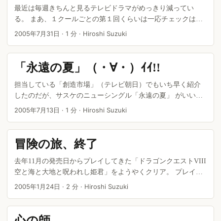
最近は毎週きちんと見るテレビドラマがめっきり減ってい
る。 まあ、１クールごとの第１回くらいは一応チェックはす
るけれど。 そんな中、今クールは久々に続けて見ている作品
2005年7月31日
·
1 分
·
Hiroshi Suzuki
が２本ある。 ご存じ「電車男」と「女王の教室」だ。 ...
「永遠の夏」（・∀・）ｲｲ!!
担当している「創造市場」（テレビ朝日）でもいち早く紹介
したのだが、サスケのニューシングル「永遠の夏」 がいい！
夏の終わりの甘くて切ないラブソング。 一度聴いてこんな気
2005年7月13日
·
1 分
·
Hiroshi Suzuki
持ちになったのはユーミンの「Hello,my friend」以来だろう
か。 今、原稿を書くときのBGMはこの曲がリピートでずっと
かかっている状態だ。 ...
冒険の旅、終了
去年11月の発売日からプレイしてきた「ドラゴンクエストVIII
空と海と大地と呪われし姫君」をようやくクリア。 プレイ時
間：107時間（最初のエンディングまで75時間） 走破距離：
2005年1月24日
·
2 分
·
Hiroshi Suzuki
400km 戦闘回数：3308回 倒したモンスター：11300匹 勝利回
数：3164回 全滅回数：13回 ...
心の師