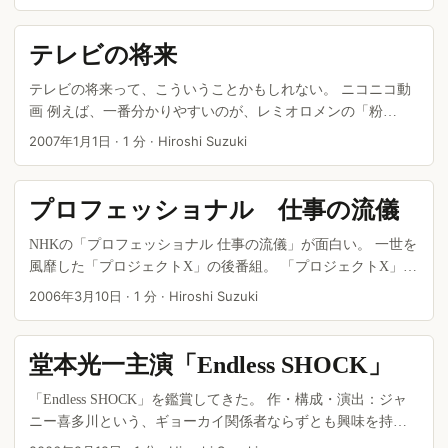
テレビの将来
テレビの将来って、こういうことかもしれない。 ニコニコ動
画 例えば、一番分かりやすいのが、レミオロメンの「粉
雪」。 かつて、この歌がテレビで流れるたびに２ちゃんねる
2007年1月1日
·
1 分
·
Hiroshi Suzuki
のあちこちのスレッドで「こなぁーーーーーゆきぃーーー
ー」という同時多発的な書き込みがあった共時性を、ここで
は映像とテキストの一画面で味わえる。 ...
プロフェッショナル 仕事の流儀
NHKの「プロフェッショナル 仕事の流儀」が面白い。 一世を
風靡した「プロジェクトX」の後番組。 「プロジェクトX」が
過去の組織の業績を取り上げているのに対して、こちらは現
2006年3月10日
·
1 分
·
Hiroshi Suzuki
在進行形の個人の仕事にスポットを当てているのが大きな違
いだ。 星野リゾートの星野佳路氏やアートディレクターの佐
藤可士和氏など、登場する人物たちも今が旬な感じがする
堂本光一主演「Endless SHOCK」
し、無理やり「感動」を作ろうとしない演出にも好感が持て
る。 ...
「Endless SHOCK」を鑑賞してきた。 作・構成・演出：ジャ
ニー喜多川という、ギョーカイ関係者ならずとも興味を持た
ずにはいられない舞台。 完成度の高いエンタテイメントだと