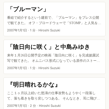
のかその原因を僕なりに推測してみる。 ...
「ブルーマン」
番組で紹介するという建前で、「ブルーマン」をプレス公開
で観てきた。 オフ・ブロードウェーで「STOMP」と人気を分
け合うという話題のパフォーマンス。 六本木ヒルズのすぐ近
2007年1月1日
·
1 分
·
Hiroshi Suzuki
くに専用劇場を作ってしまうほど力が入っていて、第一期の
チケットはすでに売り切れてしまったほどの人気らしい。 ...
「陰日向に咲く」と中島みゆき
来年１月26日公開予定の映画「陰日向に咲く」を完成披露試
写で観てきた。 オムニバス形式になっている原作のストーリ
ーを１本の映画にするシナリオ作りに苦労がしのばれ、途中
2007年1月1日
·
1 分
·
Hiroshi Suzuki
で破綻しながらエンディングに収束させていく展開に若干の
強引さが感じられた。 テーマは嫌いじゃないし、主演の岡田
くんもかなり頑張っていたが、よかったのは何といっても宮
『明日晴れるかな』
崎あおいちゃん！ 素晴らしい女優さんですな。 ...
ここ１ヶ月以上続いた怒濤の仕事攻勢もようやく一段落し
て、落ち着きを取り戻しつつある。 そんなとき、耳に飛び込
んできたのが、この曲。 桑田佳祐『明日晴れるかな』。 ...
2007年1月1日
·
2 分
·
Hiroshi Suzuki