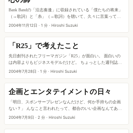
Bank Bandの「沿志奏逢」に収録されている「僕たちの将来」
（→歌詞）と「糸」（→歌詞）を聴いて、久々に言葉ってい
いなぁと思った。 ２曲とも中島みゆきのカバー。 中島みゆき
2004年11月12日
·
1 分
·
Hiroshi Suzuki
ファンの僕はもちろんオリジナル（アルバム「はじめまし
て」と「EAST ASIA」に収録）をよく知っているが、桜井バ
ージョンも悪くない。 ...
「R25」で考えたこと
先日創刊されたフリーマガジン「R25」が面白い。 面白いの
は内容よりもビジネスモデルだけど。 ちょっとした週刊誌並
の内容でお値段は無料というお得感はなんだかウェブのコン
2004年7月28日
·
1 分
·
Hiroshi Suzuki
テンツを思わせる。 「Hot Pepper」の成功といい、住宅情報の
無料版といい、リクルートのビジネスは情報無料化の方向に
突っ走っている印象だ。 ...
企画とエンタテイメントの日々
「明日、スポンサープレゼンなんだけど、何か手持ちの企画
ない？」 んなこと言われたって、都合のいい企画なんてある
はずがない。 〆切まで１５時間という無茶なプロデューサー
2004年7月9日
·
2 分
·
Hiroshi Suzuki
の発注に応えて急きょ企画書書き。 苦しいけど、意外にこう
した状況は嫌いじゃない（笑）。 ...