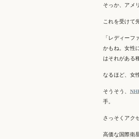
そっか、アメ
これを受けて
「レディーファ
かもね。女性
はそれがある
なるほど、女
そうそう、
NHK
手。
さっそくアク
高価な国際衛