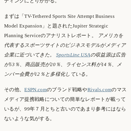
ディングにとりかかる。
まずは「TV-Tethered Sports Site Attempt Business
Model Expansion」と題されたJupiter Strategic
Planning Serviceのアナリストレポート。
アメリカを
代表するスポーツサイトのビジネスモデルがメディア
企業に近づいてきた。
SportsLine USA
の収益源は広告
が53％、商品販売が20％、ライセンス料が14％、メ
ンバー会費が12％と多様化している。
その他、
ESPN.com
のブランド戦略や
Rivals.com
のマス
メディア提携戦略についての簡単なレポートが載って
いるが、99年７月とちと古いのであまり参考にはなら
ないような気がする。