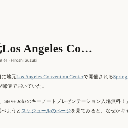
os Angeles Co…
9 分
·
Hiroshi Suzuki
日に地元
Los Angeles Convention Center
で開催される
Spring
が郵便で届いていた。
EO、Steve Jobsのキーノートプレゼンテーション入場無
調べようと
スケジュールのページ
を見てみると、なぜかキ
。