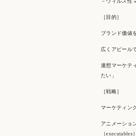
－ウィルス性マーケ
［目的］
ブランド価値
広くアピール
連想マーケティン
たい」
［戦略］
マーケティン
アニメーション、
（executa