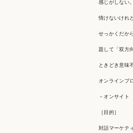
感じがしない
情けないけれ
せっかくだか
題して「双方
ときどき意味
オンラインプ
－オンサイト
［目的］
対話マーケティン