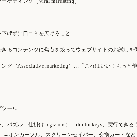
ティング（Viral marketing）
を下げずに口コミを広げること
できるコンテンツに焦点を絞ってウェブサイトのお試しを
グ（Associative marketing）…「これはいい！もっ
グツール
パズル、仕掛け（gizmos）、doohickeys、実行でき
bles） →オンカーソル、スクリーンセイバー、交換カードなど