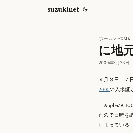
suzukinet
ホーム
Posts
»
に地元L
2000年3月23日
·
４月３日～７
2000
の入場証
「AppleのC
たので日時を
しまっている