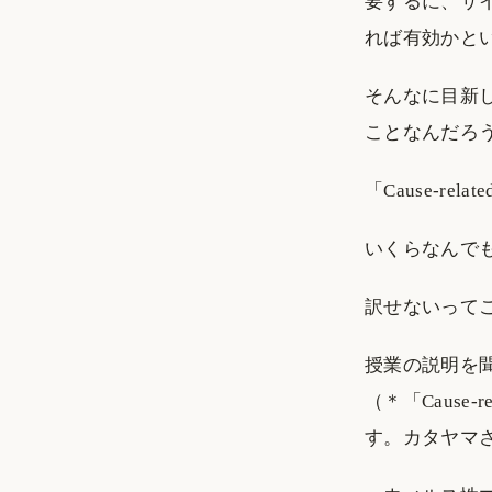
要するに、サ
れば有効かと
そんなに目新
ことなんだろ
「Cause-re
いくらなんで
訳せないって
授業の説明を聞
（＊「Cause
す。カタヤマ