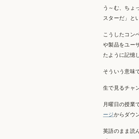
う～む、ちょ
スターだ」と
こうしたコン
や製品をユー
たように記憶
そういう意味でS
生で見るチャ
月曜日の授業で
ージ
からダウ
英語のまま読