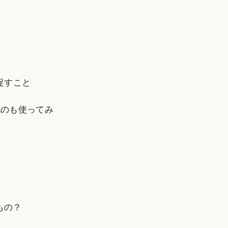
促すこと
と他のも使ってみ
るもの？