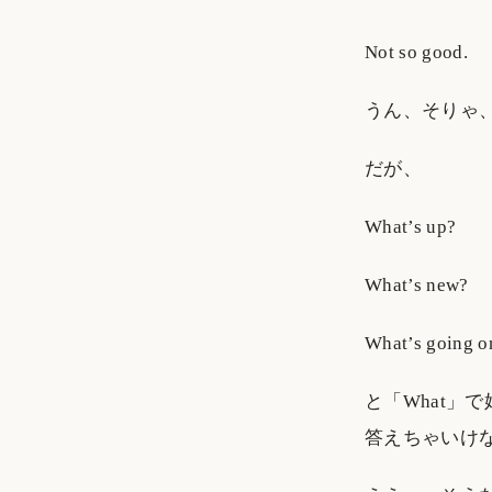
Not so good.
うん、そりゃ
だが、
What’s up?
What’s new?
What’s going o
と「What」で始
答えちゃいけ