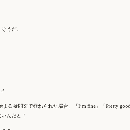
、そうだ。
n?
まる疑問文で尋ねられた場合、「I’m fine」「Pretty goo
ないんだと！