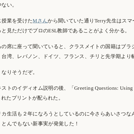
少ない。
じ授業を受けた
Mさん
から聞いていた通りTerry先生はス
っと見ただけでプロのESL教師であることがよく分かる。
ろの席に座って聞いていると、クラスメイトの国籍はブラ
、台湾、レバノン、ドイツ、フランス、チリと先学期より
くなりそうだぞ。
イディオム説明の後、「Greeting Questions: Using “W
題されたプリントが配られた。
リカ生活も２年になろうとしているのに今さらあいさつな
、とんでもない新事実が発覚した！