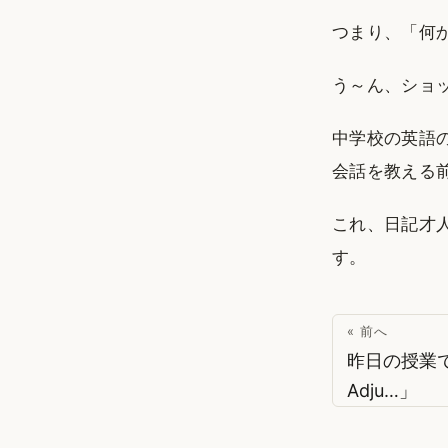
つまり、「何
う～ん、ショ
中学校の英語の教科
会話を教える
これ、日記才
す。
« 前へ
昨日の授業で配
Adju…」