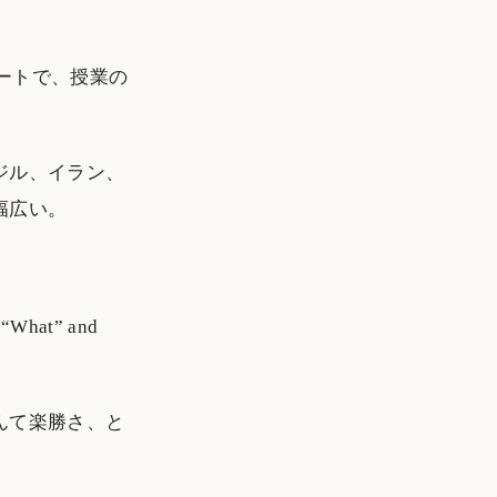
マートで、授業の
ジル、イラン、
幅広い。
hat” and
んて楽勝さ、と