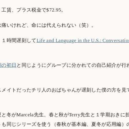
工賃、プラス税金で$72.95。
は痛いけれど、命には代えられない（笑）。
、１時間遅刻して
Life and Language in the U.S.: Conversati
。
期の初日
と同じようにグループに分かれての自己紹介が行
スメイトだったチリ人のおばちゃんが遅刻した僕の方を見
と冬がMarcela先生、春と秋がTerry先生と１学期おき
トも同じシリーズを使う（春秋が基本編、夏冬が応用編）