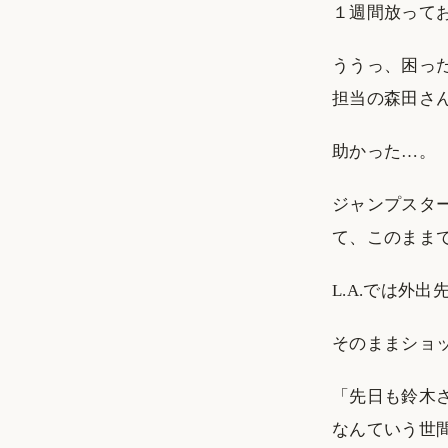
１週間放って
ううっ、困っ
担当の森田さ
助かった…。
ジャンプスタ
て、このまま
L.A.では外
そのままショ
「先日も鈴木
なんていう世