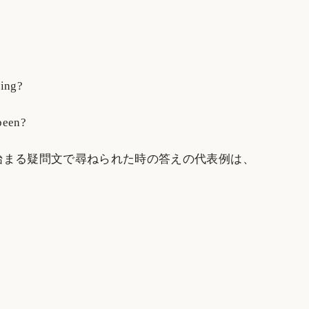
?
ing?
been?
で始まる疑問文で尋ねられた時の答えの代表例は、