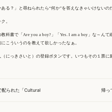
かある？」と尋ねられたら“何か”を答えなきゃいけないの
ック。
書で「Are you a boy?」「Yes. I am a boy」な
前にこういうのを教えて欲しかったなぁ。
人（にっきさいと）の登録ボタンです。いつもその１票に
られた「Cultural
帰っ