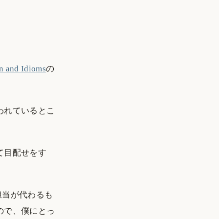
on and Idioms
の
われているとこ
て目配せをす
に担当が代わるも
ので、僕にとっ