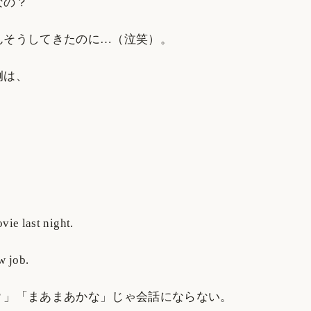
なの？
んそうしてきたのに…（泣笑）。
例は、
vie last night.
w job.
？」「まあまあかな」じゃ会話にならない。