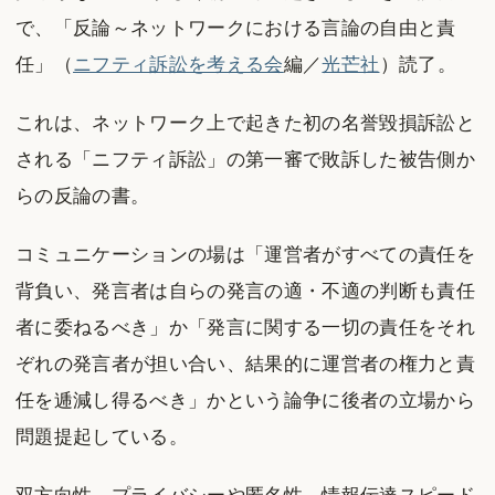
で、「反論～ネットワークにおける言論の自由と責
任」（
ニフティ訴訟を考える会
編／
光芒社
）読了。
これは、ネットワーク上で起きた初の名誉毀損訴訟と
される「ニフティ訴訟」の第一審で敗訴した被告側か
らの反論の書。
コミュニケーションの場は「運営者がすべての責任を
背負い、発言者は自らの発言の適・不適の判断も責任
者に委ねるべき」か「発言に関する一切の責任をそれ
ぞれの発言者が担い合い、結果的に運営者の権力と責
任を逓減し得るべき」かという論争に後者の立場から
問題提起している。