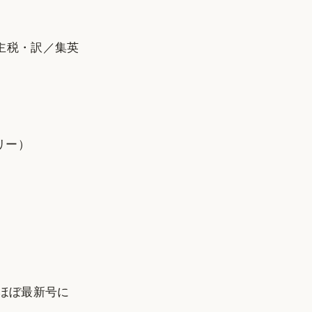
主税・訳／集英
リー）
）
ほぼ最新号に