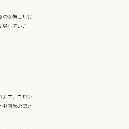
るのが悔しいけ
り戻していこ
。
パナマ、コロン
と中南米のほと