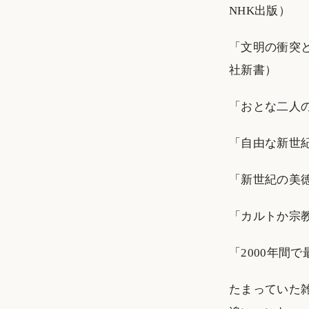
NHK出版）
「文明の衝突
社新書）
「おとな二人
「自由な新世
「新世紀の美
「カルトか宗
「2000年間
たまっていた