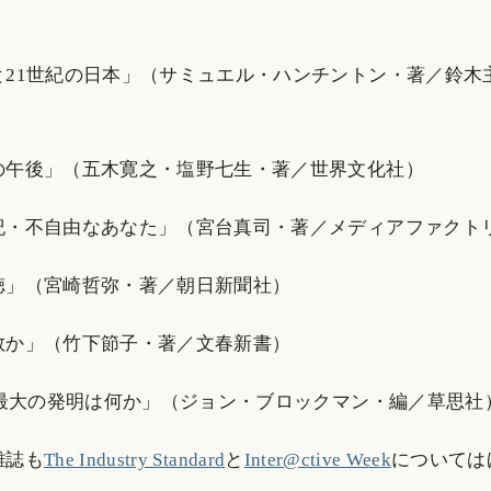
と21世紀の日本」（サミュエル・ハンチントン・著／鈴木
の午後」（五木寛之・塩野七生・著／世界文化社）
紀・不自由なあなた」（宮台真司・著／メディアファクト
徳」（宮崎哲弥・著／朝日新聞社）
教か」（竹下節子・著／文春新書）
で最大の発明は何か」（ジョン・ブロックマン・編／草思社
雑誌も
The Industry Standard
と
Inter@ctive Week
については