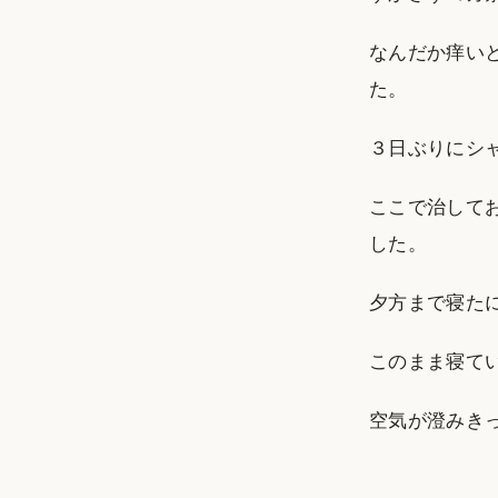
なんだか痒い
た。
３日ぶりにシ
ここで治して
した。
夕方まで寝た
このまま寝て
空気が澄みき