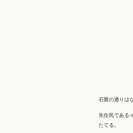
石畳の通りは
先住民である
たてる。