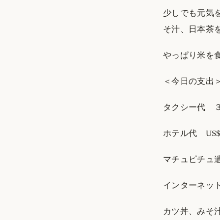
少しでも元気
そ汁、日本茶
やっぱり米を
＜今日の支出
タクシー代 
ホテル代 US$
マチュピチュ遺
インターネット
カツ丼、みそ汁