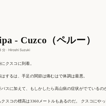
uipa - Cuzco（ペルー）
3 分
·
Hiroshi Suzuki
時にクスコに到着。
痛はするは、手足の関節は痛むはで体調は最悪。
行バスに加えて、もしかしたら高山病の症状がでているの
クスコの標高は3360メートルもあるのだ。 クスコにや