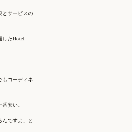
段とサービスの
たHotel
でもコーディネ
一番安い。
るんですよ」と