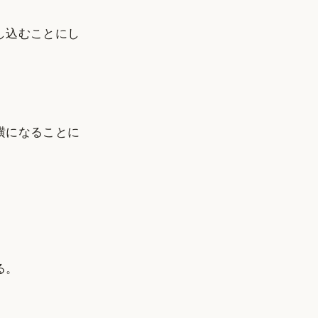
し込むことにし
横になることに
。
る。