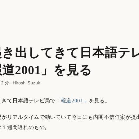
起き出してきて日本語テ
道2001」を見る
·
2 分
·
Hiroshi Suzuki
てきて日本語テレビ局で
「報道2001」
を見る。
局がリアルタイムで動いていて今日にも内閣不信任案が提
は１週間遅れのもの。