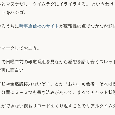
っとマヌケだし、タイムラグにイライラする。 というわけ
イトをハシゴ。
いるうちに
時事通信社のサイト
が速報性の点でなかなか頑
クマークしておこう。
トで日曜午前の報道番組を見ながら感想を語り合うスレッ
が実に面白い。
方じゃ全然説得力ないぞ！」とか「おい、司会者、それは
１分間に５～６つも書き込みがあって、まるでチャット状
とができない僕もリロードをくり返すことでリアルタイム
。