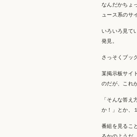
なんだかちょ
ュース系のサ
いろいろ見て
発見。
さっそくブッ
某掲示板サイ
のだが、これ
「そんな答え
か！」とか、
番組を見るこ
るかのようだ