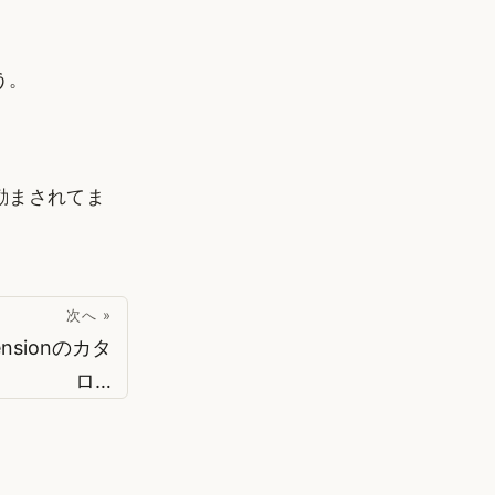
。
う。
励まされてま
次へ »
nsionのカタ
ロ…