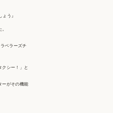
しょう』
た。
トラベラーズチ
タクシー！」と
ターがその機能