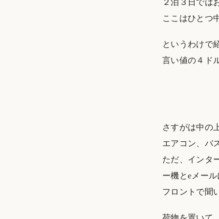
２泊３日ではお
ここはひとつ
というわけで紹介
言い値の４ド
さすがは中の
エアコン、バ
ただ、インタ
ー機とeメー
フロントで聞
荷物を置いて