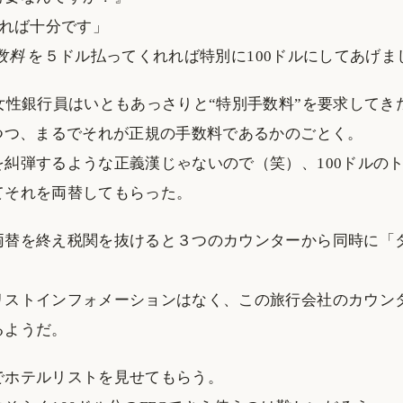
あれば十分です」
数料
を５ドル払ってくれれば特別に100ドルにしてあげま
女性銀行員はいともあっさりと“特別手数料”を要求してき
いつつ、まるでそれが正規の手数料であるかのごとく。
を糾弾するような正義漢じゃないので（笑）、100ドルの
てそれを両替してもらった。
両替を終え税関を抜けると３つのカウンターから同時に「
リストインフォメーションはなく、この旅行会社のカウン
るようだ。
でホテルリストを見せてもらう。