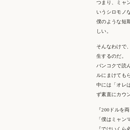
つまり、ミャ
いうシロモノ
僕のような短
しい。
そんなわけで
生するのだ。
バンコクで読
ルにまけても
中には「オレ
ず素直にカウ
『200ドルを
「僕はミャン
『ではいくら