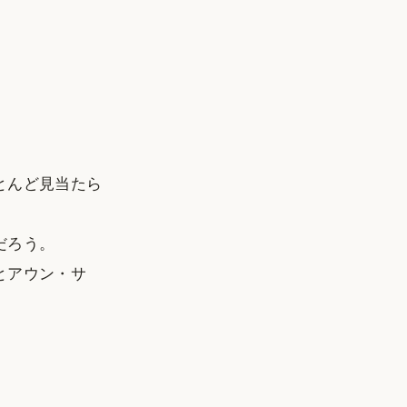
。
とんど見当たら
だろう。
とアウン・サ