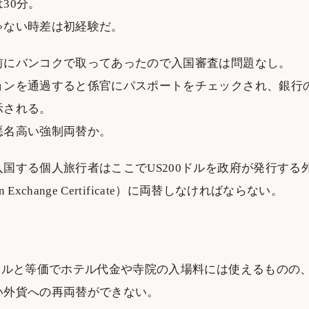
30分。
ゃない時差は初経験だ。
前にバンコクで取ってあったので入国審査は問題なし。
ョンを通過すると係官にパスポートをチェックされ、銀行
示される。
悪名高い強制両替か。
国する個人旅行者はここでUS200ドルを政府が発行する
gn Exchange Certificate）に両替しなければならない。
米ドルと等価でホテル代金や寺院の入場料には使えるものの
い外貨への再両替ができない。