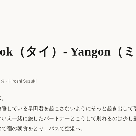
kok（タイ）- Yangon（
）
 分
·
Hiroshi Suzuki
床。
熟睡している早田君を起こさないようにそっと起き出して
はいえ一緒に旅したパートナーとこうして別れるのは少し
ので宿の朝食をとり、バスで空港へ。