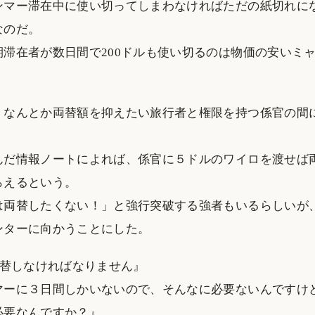
ンマー滞在中に使い切ってしまわなければただの紙切れに
なのだ。
期滞在者が数日間で200ドルも使い切るのは物価の安いミ
、なんとか両替額を抑えたい旅行者と権限を持つ係官の間
んだ情報ノートによれば、係官に５ドルのワイロを渡せば両
らえるという。
は両替したくない！」と強行突破する強者もいるらしいが
ンターに向かうことにした。
両替しなければなりません』
マーに３日間しかいないので、そんなに必要ないんですけ
必要なんですか？』