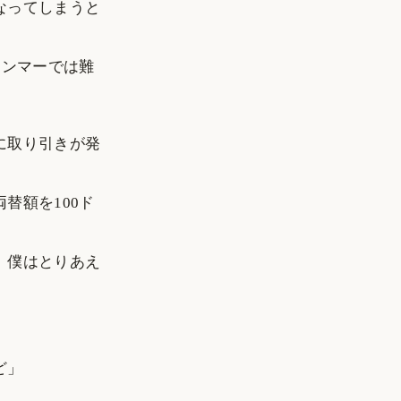
なってしまうと
ャンマーでは難
に取り引きが発
替額を100ド
、僕はとりあえ
ど」