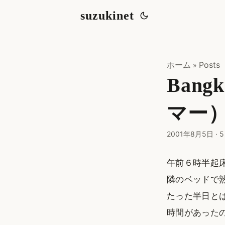
suzukinet
ホーム
Posts
»
Bang
マー
2001年8月5日
·
5
午前６時半起
隣のベッドで
たった半日と
時間があった