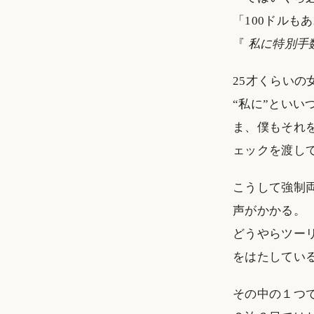
「100ドルも
『
私に特別手
25才くらいの
“私に”とい
ま、僕もそれ
ェックを渡し
こうして強制
声がかかる。
どうやらツー
をはたしてい
その中の１つ