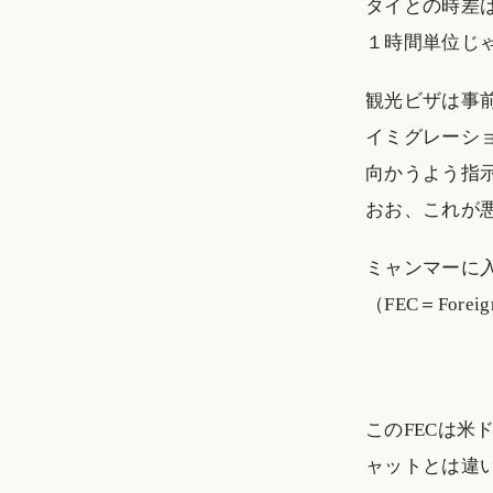
タイとの時差は
１時間単位じ
観光ビザは事
イミグレーシ
向かうよう指
おお、これが
ミャンマーに入
（FEC＝Forei
このFECは
ャットとは違