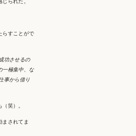
感じられた。
。
たらすことがで
成功させるの
の一極集中、な
仕事から借り
も（笑）。
励まされてま