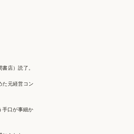
間書店）読了。
めた元経営コン
う手口が事細か