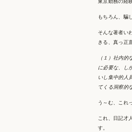
東京勤務の経
もちろん、騙
そんな著者い
きる、真っ正
（１）社内的
に必要な、し
いし集中的人
てくる洞察的
う～む、これ
これ、日記才
す。