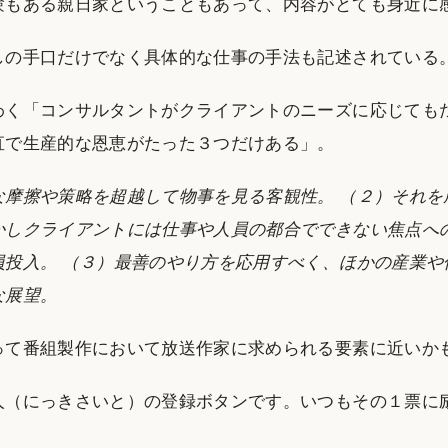
験もある親日家ということもあって、内容がとても身近に
しの手口だけでなく具体的な仕事の手法も記述されている
わく「コンサルタントがクライアントのニーズに応じても
直で生産的な恩恵がたった３つだけある」。
な摩擦や策略を超越して物事を見る客観性。 （２）それを
かしクライアントには仕事や人員の都合でできない焦点へ
員投入。 （３）最善のやり方を応用すべく、ほかの産業や
な展望。
って番組製作において放送作家に求められる要素に近いか
人（にっきさいと）の登録ボタンです。いつもその１票に