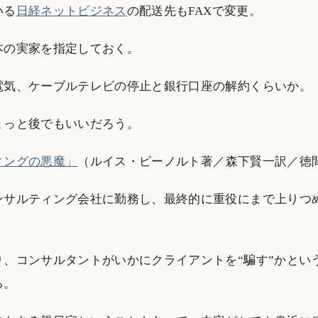
いる
日経ネットビジネス
の配送先もFAXで変更。
本の実家を指定しておく。
電気、ケーブルテレビの停止と銀行口座の解約くらいか。
ょっと後でもいいだろう。
ィングの悪魔」
（ルイス・ピーノルト著／森下賢一訳／徳
ンサルティング会社に勤務し、最終的に重役にまで上りつ
り、コンサルタントがいかにクライアントを“騙す”かとい
る。