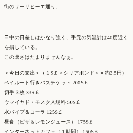
街のサーリヒーエ通り。
日中の日差しはかなり強く、手元の気温計は40度近く
を指している。
この暑さはたまりませんなぁ。
＜今日の支出＞（１S￡＜シリアポンド＞＝約2.5円）
ベイルート行きバスチケット 200S￡
切手３枚 33S￡
ウマイヤド・モスク入場料 50S￡
水パイプ＆コーラ 125S￡
昼食（ピザ＆レモンジュース） 175S￡
インターネットカフェ（１時間） 150S￡