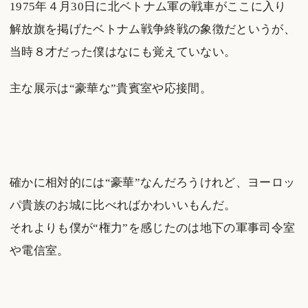
1975年４月30日に北ベトナム軍の戦車がここに入り
解放旗を掲げたベトナム戦争終戦の象徴だというが、
当時８才だった僕はなにも覚えていない。
主な展示は“豪華な”貴賓室や応接間。
確かに相対的には“豪華”なんだろうけれど、ヨーロッ
パ貴族のお城に比べればかわいいもんだ。
それよりも僕が“権力”を感じたのは地下の軍事司令室
や電信室。