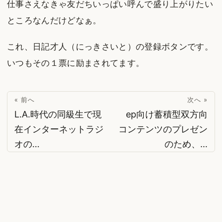
仕事さえなきゃ友だちいっぱい呼んで盛り上がりたい
ところなんだけどなぁ。
これ、日記才人（にっきさいと）の登録ボタンです。
いつもその１票に励まされてます。
« 前へ
次へ »
L.A.時代の同級生で現
ep向け蓄積型双方向
在インターネットラジ
コンテンツのプレゼン
オの…
のため、…
© 2026
suzukinet
·
Powered by
Hugo
&
PaperMod