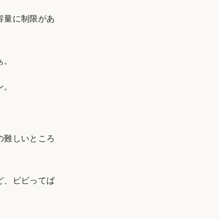
容量に制限があ
ぁ。
ン。
の難しいところ
ど、ビビってば