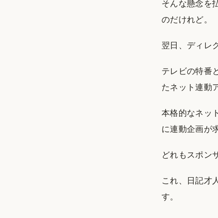
そんな懸念を
のだけれど。
翌日、ディレ
テレビの特番
たネット連動
本格的なネッ
に連動企画が
どれもスポン
これ、日記才
す。