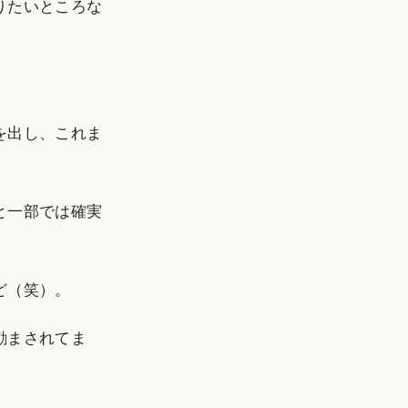
りたいところな
を出し、これま
と一部では確実
ど（笑）。
励まされてま