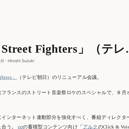
 Street Fighters」（テ
 分
·
Hiroshi Suzuki
ighters」
（テレビ朝日）のリニューアル会議。
はフランスのストリート音楽祭ロケのスペシャルで、８月
にインターネット連動部分を強化すべく、番組ディレクタ
し合う。
ep
の蓄積型コンテンツ向け「
アルク
のClick & Voi