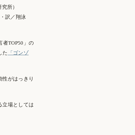
研究所）
生・訳／翔泳
TOP50」の
した
「ゴンゾ
効性がはっきり
る立場としては