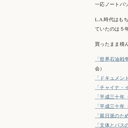
一応ノートパ
L.A.時代は
ていたのは５
買ったまま積
「世界石油戦
会）
「ドキュメン
「チャイナ・
「平成三十年
「平成三十年
「親日派のた
「文体とパス