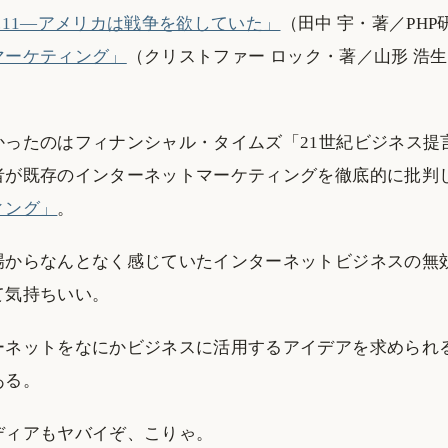
.11―アメリカは戦争を欲していた」
（田中 宇・著／PHP
マーケティング」
（クリストファー ロック・著／山形 浩
ったのはフィナンシャル・タイムズ「21世紀ビジネス提言者
者が既存のインターネットマーケティングを徹底的に批判
ィング」
。
場からなんとなく感じていたインターネットビジネスの無
て気持ちいい。
ーネットをなにかビジネスに活用するアイデアを求められ
ある。
ディアもヤバイぞ、こりゃ。