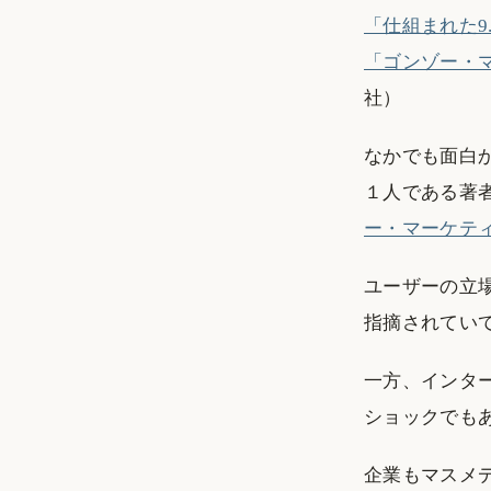
「仕組まれた9
「ゴンゾー・
社）
なかでも面白か
１人である著
ー・マーケテ
ユーザーの立
指摘されてい
一方、インタ
ショックでも
企業もマスメ