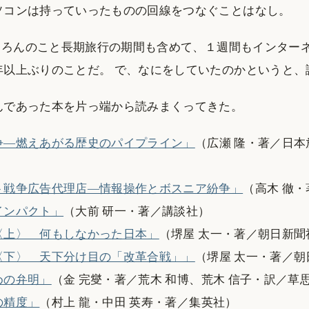
ソコンは持っていったものの回線をつなぐことはなし。
もちろんのこと長期旅行の期間も含めて、１週間もインター
年以上ぶりのことだ。 で、なにをしていたのかというと、
んであった本を片っ端から読みまくってきた。
争―燃えあがる歴史のパイプライン」
（広瀬 隆・著／日本
ト戦争広告代理店―情報操作とボスニア紛争」
（高木 徹
インパクト」
（大前 研一・著／講談社）
〈上〉 何もしなかった日本」
（堺屋 太一・著／朝日新聞
〈下〉 天下分け目の「改革合戦」」
（堺屋 太一・著／朝
めの弁明」
（金 完燮・著／荒木 和博、荒木 信子・訳／草
の精度」
（村上 龍・中田 英寿・著／集英社）