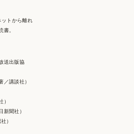
ネットから離れ
読書。
放送出版協
・著／講談社）
社）
日新聞社）
思社）