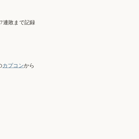
7連敗まで記録
の
カプコン
から