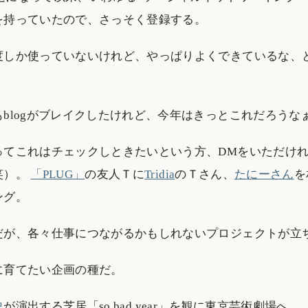
を持っていたので、さっそく登録する。
度しか使っていないけれど、やっぱりよくできているな、
blogがブレイクしたけれど、今年はきっとこれだろうな
ってこれはチェックしときたいという方、DMをいただけ
笑）。
「PLUG」
の友人Ｔに
Tridia
のＴさん、
たにーさん
を
ング。
だが、各々仕事につながるかもしれないプロジェクトが立
に育てたい企画の種だ。
史
が演出する芝居「so bad year」を観に東京芸術劇場へ。