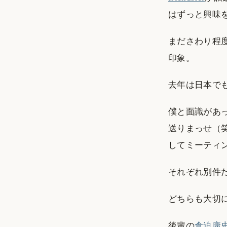
はずっと興味
まださわり程
印象。
去年は日本でも
僕と面識があ
送りまっせ（
してミーティ
それぞれ別件
どちらも大切
後輩の
倉迫康