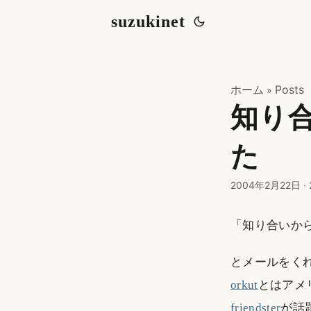
suzukinet
ホーム
Posts
»
知り合
た
2004年2月22日
·
「知り合いか
とメールをく
orkut
とはアメ
friendster
が話