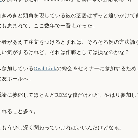
めきめきと頭角を現している彼の芝居はずっと追いかけて
にも恵まれて、ここ数年で一番よかった。
外者があえて注文をつけるとすれば、そろそろ例の方法論
たい気がするけれど、それは作戦としては損なのかな？
ら参加している
Oval Link
の総会＆セミナーに参加するため
の友ホールへ。
議論に萎縮してほとんどROMな僕だけれど、やはり参加し
されること多々。
てもう少し深く関わっていければいいんだけどなぁ。