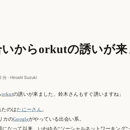
いからorkutの誘いが
2 分
·
Hiroshi Suzuki
ら
orkut
の誘いが来ました。鈴木さんもすぐ誘いますね」
れたのは
たにーさん
。
リカの
Google
がやっている出会い系。
題になって以来、いわゆる“ソーシャルネットワーキング”