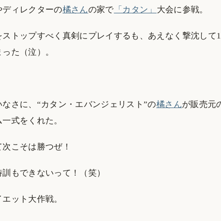
やディレクターの
橘さん
の家で
「カタン」
大会に参戦。
をストップすべく真剣にプレイするも、あえなく撃沈して1
まった（泣）。
いなさに、“カタン・エバンジェリスト”の
橘さん
が販売元
ム一式をくれた。
て次こそは勝つぜ！
特訓もできないって！（笑）
イエット大作戦。