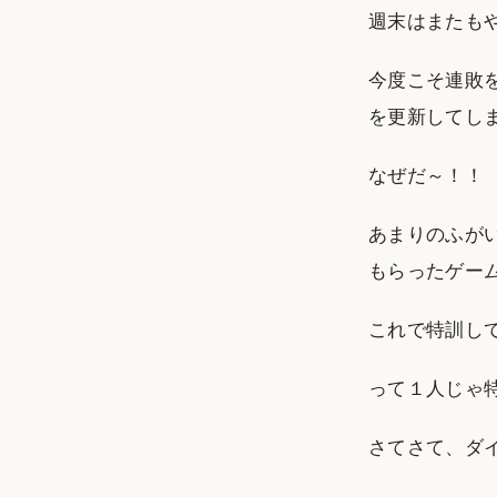
週末はまたも
今度こそ連敗
を更新してし
なぜだ～！！
あまりのふが
もらったゲー
これで特訓し
って１人じゃ
さてさて、ダ