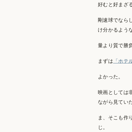
好むと好まざ
剛速球でなら
け分かるよう
量より質で勝
まずは
「ホテ
よかった。
映画としては
ながら見てい
ま、そこも作
じ。