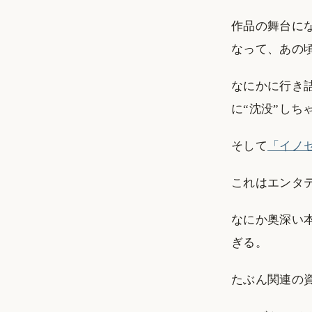
作品の舞台に
なって、あの
なにかに行き
に“沈没”しち
そして
「イノ
これはエンタ
なにか奥深い
ぎる。
たぶん関連の