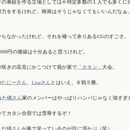
オの番組を作る立場としては不特定多数の１人でも多くに
努力をするけれど、映画はそうじゃなくてもいいんだなぁ
からなかったけれど、それを補って余りあるCGのすごさ。
800円の価値は十分あると思うけれど。
分咲きの花見にかこつけて我が家で
「カタン」
大会。
の
たにーさん
、
Lisaさん
とはいえ、６戦５勝。
れた
橘さん
家のメンバーはやっぱりハンパじゃなく強すぎ
いてカタン合宿では雪辱するぞ！
んだ
橘さん
が鼻で笑っているのが目に浮かぶ（笑）。