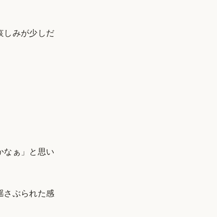
。
哀しみが少しだ
かなぁ」と思い
揺さぶられた感