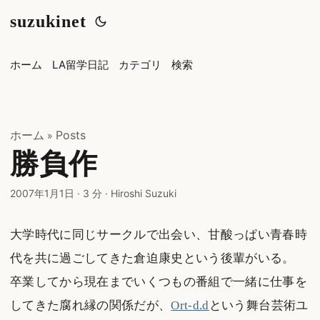
suzukinet
ホーム
LA留学日記
カテゴリ
検索
ホーム
Posts
»
勝負作
2007年1月1日
·
3 分
·
Hiroshi Suzuki
大学時代に同じサークルで出会い、甘酸っぱい青春時
代を共に過ごしてきた倉迫康史という後輩がいる。
卒業してから現在までいくつもの番組で一緒に仕事を
してきた腐れ縁の関係だが、
Ort-d.d
という舞台芸術ユ